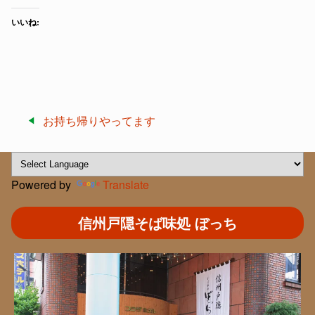
いいね:
投
お持ち帰りやってます
稿
ナ
ビ
Powered by
Translate
ゲ
ー
信州戸隠そば味処 ぼっち
シ
ョ
ン